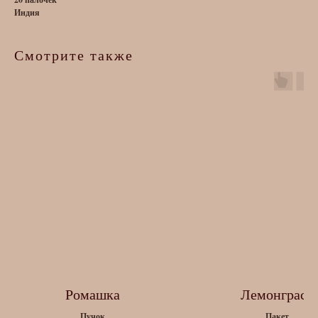
Индия
Смотрите также
Ромашка
Лемонграсс
Пучок
Пакет