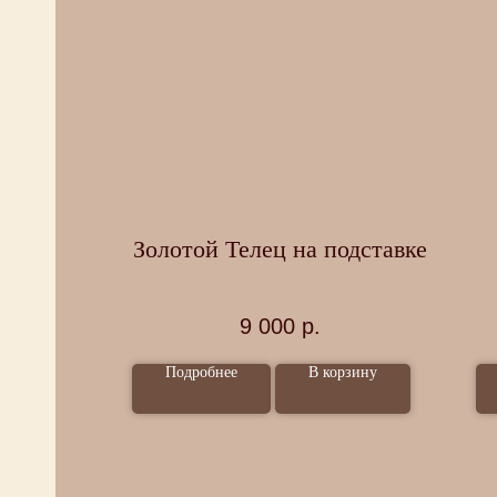
ла
Золотой Телец на подставке
9 000
р.
ные
Подробнее
В корзину