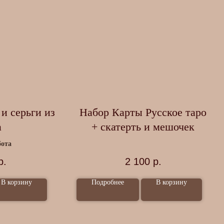
и серьги из
Набор Карты Русское таро
а
+ скатерть и мешочек
бота
р.
2 100
р.
В корзину
Подробнее
В корзину