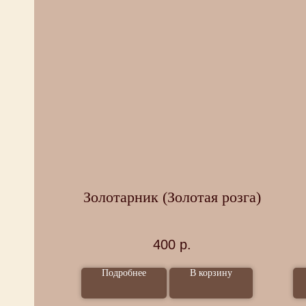
ла
Золотарник (Золотая розга)
ные
400
р.
Подробнее
В корзину