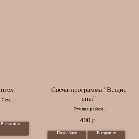
нгел
Свеча-программа "Вещие
сны"
 7 см
листоун
Ручная работа
.
100% воск, травы
400
р.
В корзину
Подробнее
В корзину