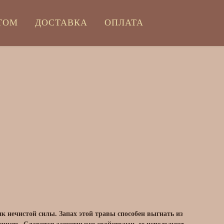
ТОМ
ДОСТАВКА
ОПЛАТА
к нечистой силы. Запах этой травы способен выгнать из
ечисть. Славится защитными свойствами, ее используют