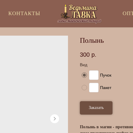
КОНТАКТЫ
ОП
Полынь
300
р.
Вид
Пучок
Пакет
Заказать
Полынь в магии - противни
дома практически любую н