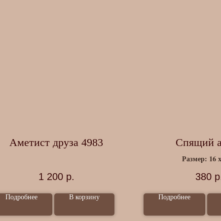
Аметист друза 4983
Спящий а
Размер: 16 х
Материал: по
1 200
р.
380
р
Подробнее
В корзину
Подробнее