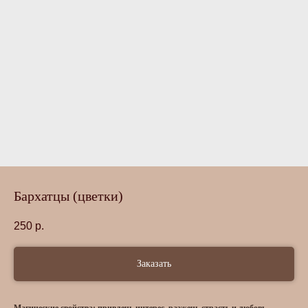
Бархатцы (цветки)
250
р.
Заказать
Магические свойства: привлечь интерес, разжечь страсть и любовь,