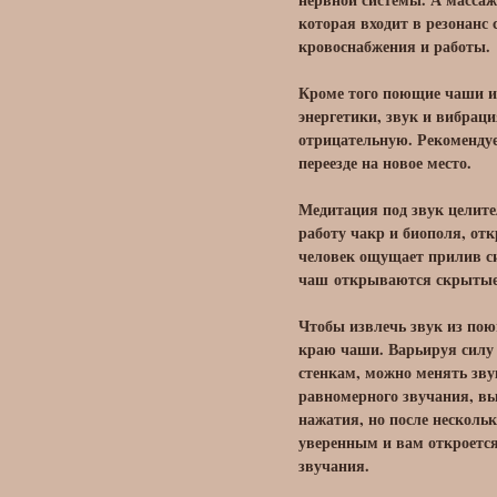
которая входит в резонанс
кровоснабжения и работы.
Кроме того поющие чаши и
энергетики, звук и вибра
отрицательную. Рекомендуе
переезде на новое место.
Медитация под звук целите
работу чакр и биополя, от
человек ощущает прилив с
чаш открываются скрытые 
Чтобы извлечь звук из пою
краю чаши. Варьируя силу
стенкам, можно менять зву
равномерного звучания, в
нажатия, но после несколь
уверенным и вам откроется
звучания.