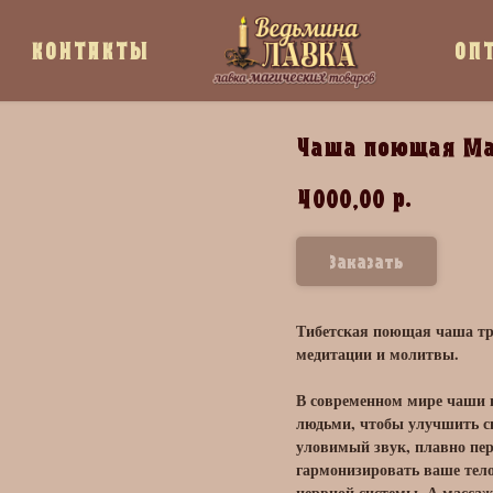
КОНТАКТЫ
ОП
Чаша поющая М
р.
4000,00
Заказать
Тибетская поющая чаша тр
медитации и молитвы.
В современном мире чаши 
людьми, чтобы улучшить св
уловимый звук, плавно пер
гармонизировать ваше тело
нервной системы. А массаж