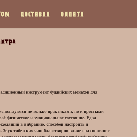
ТОМ
ДОСТАВКА
ОПЛАТА
антра
адиционный инструмент буддийских монахов для
используются не только практиками, но и простыми
оё физическое и эмоциональное состояние. Едва
еходящий в вибрацию, способен настроить и
. Звук тибетских чаш благотворно влияет на состояние
 с использованием чаш, благодаря глубокой вибрации,