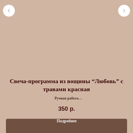
Свеча-программа из вощины “Любовь” с
травами красная
Ручная работа
Лаванда, Фиалка, Роза
350
р.
Подробнее