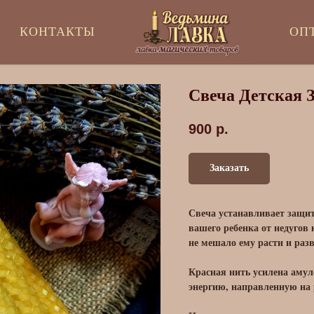
КОНТАКТЫ
ОП
Свеча Детская 
900
р.
Заказать
Свеча устанавливает защиту
вашего ребенка от недугов
не мешало ему расти и раз
Красная нить усилена аму
энергию, направленную на 