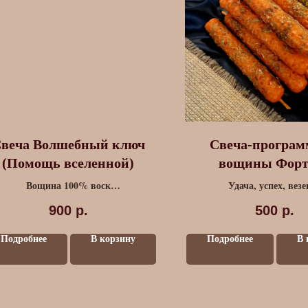
веча Волшебный ключ
Свеча-програм
(Помощь вселенной)
вощины Форт
Вощина 100% воск
Удача, успех, везе
До 12 видов трав и специй
900
р.
500
р.
Подробнее
В корзину
Подробнее
В 