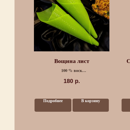
ла
Вощина лист
С
100 % воск
Размер: 230 х 410 мм.
180
р.
ные
Подробнее
В корзину