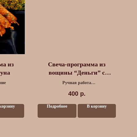
ма из
Свеча-программа из
уна
вощины “Деньги” с
травами малая
ние
Ручная работа
Шалфей, Тысячелистник, Клевер
400
р.
корзину
Подробнее
В корзину