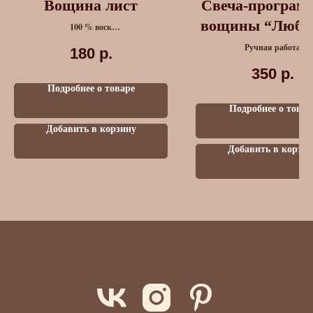
Вощина лист
Свеча-программ
вощины “Любов
100 % воск
Размер: 230 х 410 мм.
травами крас
Ручная работа
180
р.
Лаванда, Фиалка, Роз
350
р.
Подробнее о товаре
Подробнее о товар
Добавить в корзину
Добавить в корзин