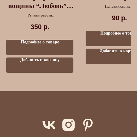
вощины “Любовь” с
Половинка листа
травами красная
Ручная работа
90
р.
Лаванда, Фиалка, Роза
350
р.
Подробнее о товар
Подробнее о товаре
Добавить в корзин
Добавить в корзину