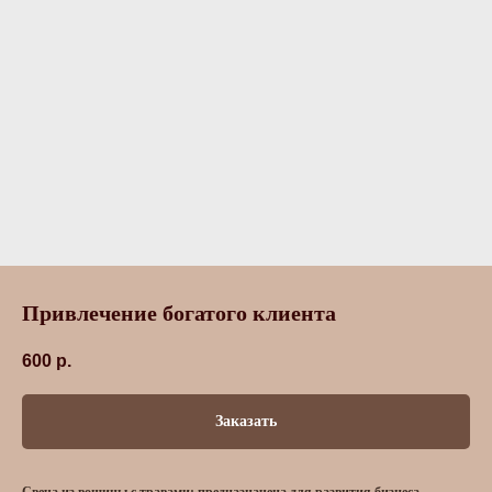
Привлечение богатого клиента
600
р.
Заказать
Свеча из вощины с травами: предназначена для развития бизнеса,