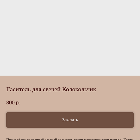
Гаситель для свечей Колокольчик
800
р.
Заказать
При работе со свечной магией задувать свечи категорически нельзя. Когда