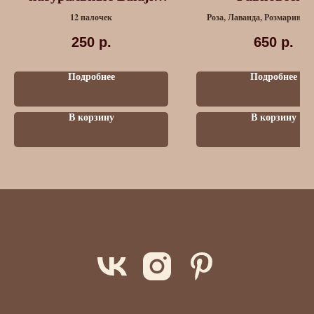
Фокус
12 палочек
Роза, Лаванда, Розмарин, С
Корица
250
р.
650
р.
Подробнее
Подробнее
В корзину
В корзину