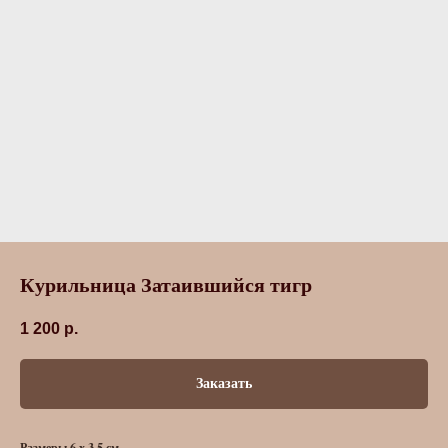
Курильница Затаившийся тигр
1 200
р.
Заказать
Размеры 6 х 3,5 см