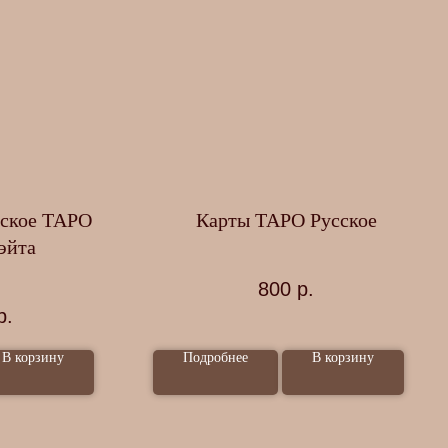
еское ТАРО
Карты ТАРО Русское
эйта
800
р.
р.
В корзину
Подробнее
В корзину