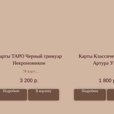
арты ТАРО Черный гримуар
Карты Классич
Некрономикон
Артура У
78 карт
Инструкция
3 200
р.
1 800
Подробнее
В корзину
Подробнее