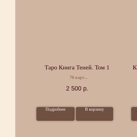
ла
Таро Книга Теней. Том 1
К
78 карт
Инструкция
2 500
р.
ные
Подробнее
В корзину