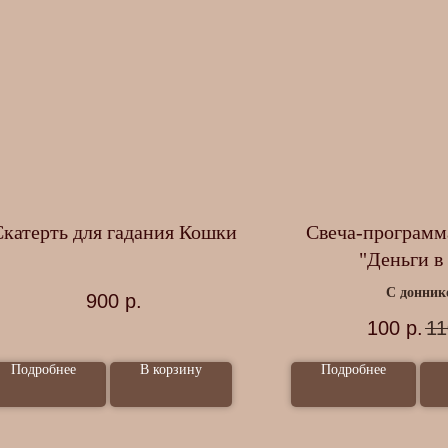
Скатерть для гадания Кошки
Свеча-программ
"Деньги в
С донник
900
р.
100% во
100
р.
11
Ручная ра
Подробнее
В корзину
Подробнее