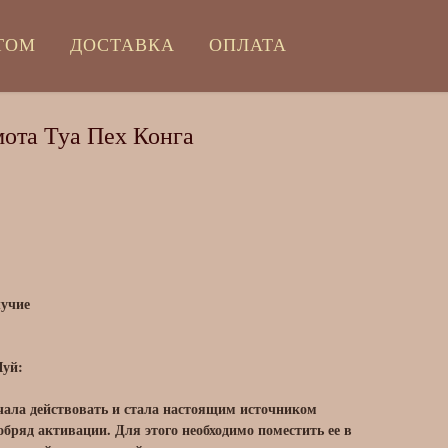
ТОМ
ДОСТАВКА
ОПЛАТА
мота Туа Пех Конга
лучие
уй:
чала действовать и стала настоящим источником
обряд активации. Для этого необходимо поместить ее в