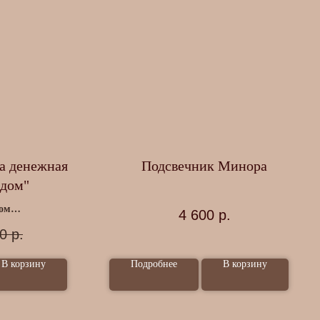
а денежная
Подсвечник Минора
 дом"
ом
4 600
р.
ск
0
р.
бота
В корзину
Подробнее
В корзину