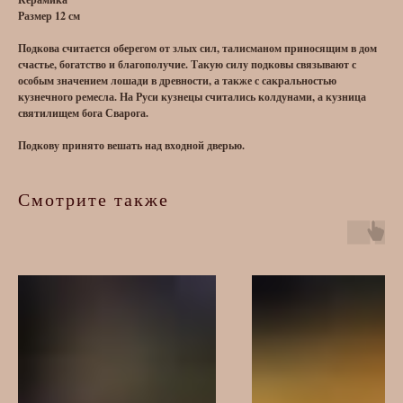
Размер 12 см
Подкова считается оберегом от злых сил, талисманом приносящим в дом
счастье, богатство и благополучие. Такую силу подковы связывают с
особым значением лошади в древности, а также с сакральностью
кузнечного ремесла. На Руси кузнецы считались колдунами, а кузница
святилищем бога Сварога.
Подкову принято вешать над входной дверью.
Смотрите также