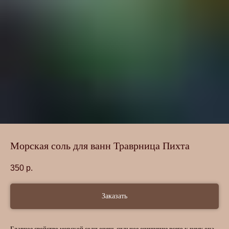
Морская соль для ванн Траврница Пихта
350
р.
Заказать
Главное свойство морской соли очень сильное очищение всего к чему она