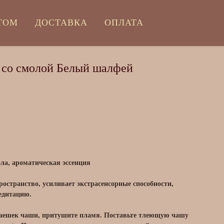
ТОМ
ДОСТАВКА
ОПЛАТА
 со смолой Белый шалфей
ла, ароматическая эссенция
остранство, усиливает экстрасенсорные способности,
едитацию.
аешек чаши, притушите пламя. Поставьте тлеющую чашу