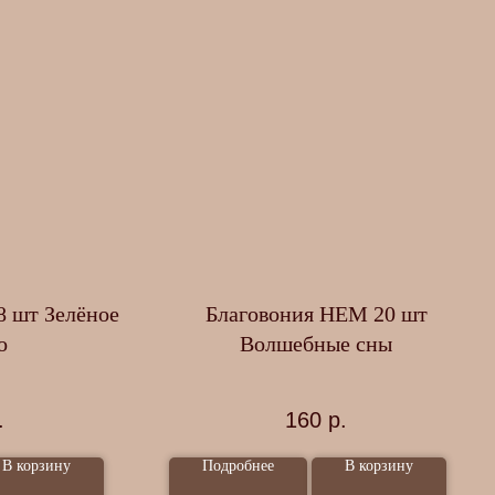
8 шт Зелёное
Благовония HEM 20 шт
о
Волшебные сны
.
160
р.
В корзину
Подробнее
В корзину