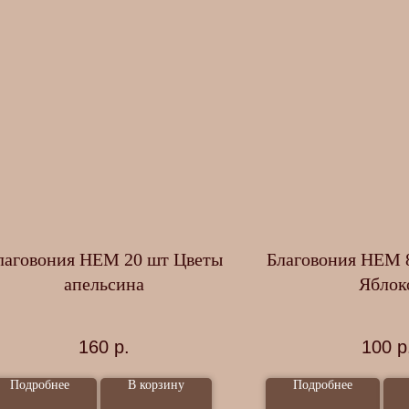
лаговония HEM 20 шт Цветы
Благовония HEM 
апельсина
Яблок
160
р.
100
р
Подробнее
В корзину
Подробнее