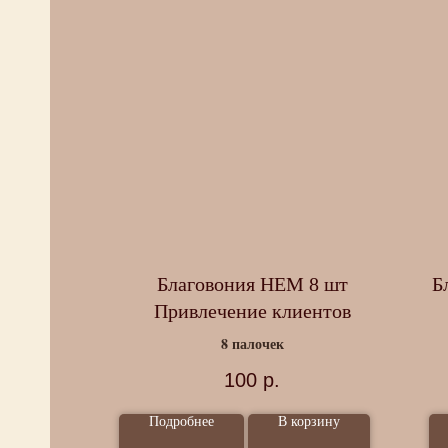
ла
Благовония HEM 8 шт
Б
ные
Привлечение клиентов
8 палочек
100
р.
Подробнее
В корзину