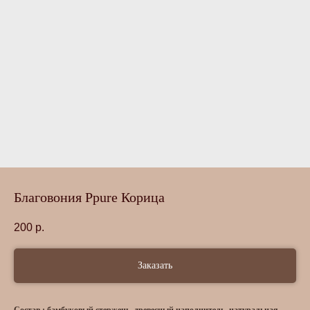
Благовония Ppure Корица
200
р.
Заказать
Состав : бамбуковый стержень, древесный наполнитель, натуральная