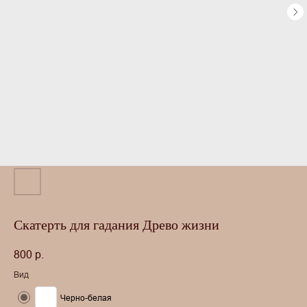
Скатерть для гадания Древо жизни
800
р.
Вид
Черно-белая