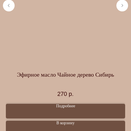
Эфирное масло Чайное дерево Сибирь
А
270
р.
Подробнее
В корзину