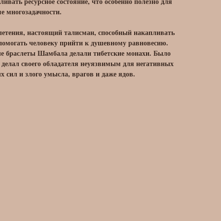
ивать ресурсное состояние, что особенно полезно для
е многозадачности.
летения, настоящий талисман, способный накапливать
помогать человеку прийти к душевному равновесию.
ые браслеты Шамбала делали тибетские монахи. Было
т делал своего обладателя неуязвимым для негативных
ых сил и злого умысла, врагов и даже ядов.