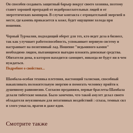
Он способен создавать защитный барьер вокруг своего хозяина, поэтому
станет хорошей преградой от недоброжелательных людей и от
энергетических вампиров. В случае контакта с отрицательной энергией в
месте, где камень прикасается к коже, будет ощущение холода при
ношении.
Черный Турмалин, подходящий оберег для тех, кто ведет дела в бизнесе,
так как улучшает работоспособность, успокаивает нервную систему и
настраивает на позитивный лад. Ношение "ведьминого камня"
необходимо людям, пытающимся выгодно вложить денежные средства.
Обитатели дома, в котором находится самоцвет, никогда не будут ни в чем
нуждаться.
Подробнее о свойствах...
Шамбала-особая техника плетения, настоящий талисман, способный
накапливать положительную энергию и помогать человеку прийти к
душевному равновесию. Согласно преданиям, первые браслеты Шамбала
делали тибетские монахи. Было замечено, что такой амулет делал своего
обладателя неуязвимым для негативных воздействий : сглаза, темных сил
и злого умысла, врагов и даже ядов.
Смотрите также