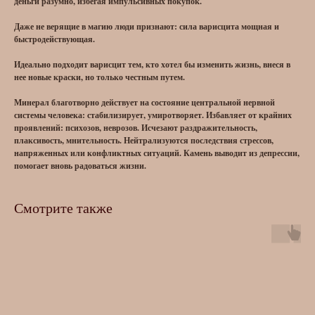
деньги разумно, избегая импульсивных покупок.
Даже не верящие в магию люди признают: сила варисцита мощная и
быстродействующая.
Идеально подходит варисцит тем, кто хотел бы изменить жизнь, внеся в
нее новые краски, но только честным путем.
Минерал благотворно действует на состояние центральной нервной
системы человека: стабилизирует, умиротворяет. Избавляет от крайних
проявлений: психозов, неврозов. Исчезают раздражительность,
плаксивость, мнительность. Нейтрализуются последствия стрессов,
напряженных или конфликтных ситуаций. Камень выводит из депрессии,
помогает вновь радоваться жизни.
Смотрите также