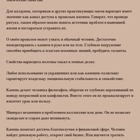
Для колдунов, эзотериков и других практикующих магов варисцит имеет
значение как канал доступа к прошлым жизням. Говорят, что проведя
ритуал, таким образом можно понять источник проблем в нынешней
жизни и постараться устранить их.
О своём прошлом может узнать и обычный человек. Достаточно
помедитировать с камнем в руке или на теле. Глубокое погружение
способно приобщить к пластам исконных знаний, пробудить таланты.
Свойства варисцита полезны также в земных делах:
Любое использование (в украшениях или как камешек-талисман)
гарантирует владельцу эмоциональную стабильность и спокойствие.
Камень делает человека философом, оберегая от глубоких переживаний по
поводу потрясений или конфликтов. Вместо этого он их проанализирует и
извлечет урок или пользу.
Минерал незаменим в проблемном коллективе или доме. Он не позволит
скандалам и ссорам даже возникнуть.
Камень помогает достичь благополучия в финансовой сфере. Человек
найдет денежную работу, откроет свой бизнес. Или научится тратить