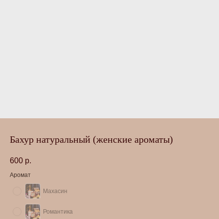
Бахур натуральный (женские ароматы)
600
р.
Аромат
Махасин
Романтика